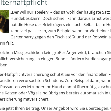
lterhaftpflicht
„Der will nur spielen“ – das ist wohl der häufigste Satz
Hundebesitzern. Doch schnell kann daraus Ernst we
hat die Hose des Briefträgers ein Loch. Selbst beim 
kann viel passieren, zum Beispiel wenn Ihr Vierbeiner 
Gartenparty gegen den Tisch stößt und der Rotwein a
n fällt.
olchen Missgeschicken kein großer Ärger wird, brauchen Si
lichtversicherung. In einigen Bundesländern ist die sogar g
eben.
ter-Haftpflichtversicherung schützt Sie vor den finanziellen 
austieren verursachten Schadens. Zum Beispiel dann, wenn
 Passanten verletzt oder Ihr Hund einmal übermütig zusch
ie Katzen oder Vögel sind übrigens bereits automatisch in u
versicherung mitversichert.
ie jetzt Ihren Beitrag. Unser Angebot wird Sie überzeugen. 