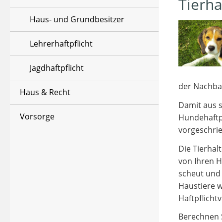
Tierha
Haus- und Grundbesitzer
Lehrerhaftpflicht
Jagdhaftpflicht
der Nachbari
Haus & Recht
Damit aus s
Vorsorge
Hundehaftpf
vorgeschri
Die Tierhal
von Ihren H
scheut und
Haustiere w
Haftpflicht
Berechnen S